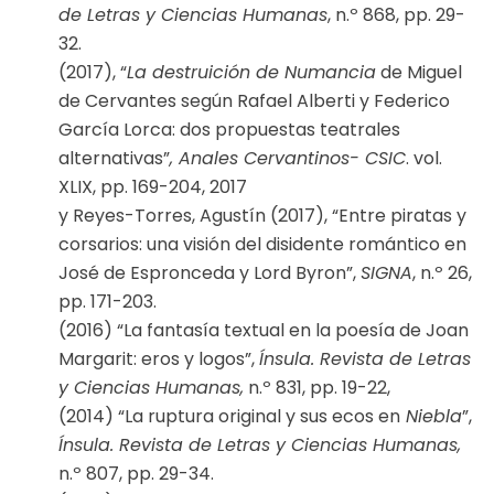
de Letras y Ciencias Humanas
, n.º 868, pp. 29-
32.
(2017), “
La destruición de Numancia
de Miguel
de Cervantes según Rafael Alberti y Federico
García Lorca: dos propuestas teatrales
alternativas”
, Anales Cervantinos- CSIC
. vol.
XLIX, pp. 169-204, 2017
y Reyes-Torres, Agustín (2017), “Entre piratas y
corsarios: una visión del disidente romántico en
José de Espronceda y Lord Byron”,
SIGNA
, n.º 26,
pp. 171-203.
(2016) “La fantasía textual en la poesía de Joan
Margarit: eros y logos”,
Ínsula. Revista de Letras
y Ciencias Humanas,
n.º 831, pp. 19-22,
(2014) “La ruptura original y sus ecos en
Niebla
”,
Ínsula. Revista de Letras y Ciencias Humanas,
n.º 807, pp. 29-34.