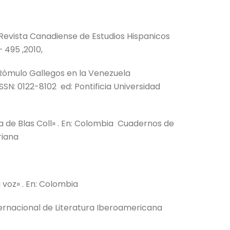
a Revista Canadiense de Estudios Hispanicos
 495 ,2010,
e Rómulo Gallegos en la Venezuela
SN: 0122-8102 ed: Pontificia Universidad
da de Blas Coll» . En: Colombia Cuadernos de
riana
 voz» . En: Colombia
ternacional de Literatura Iberoamericana