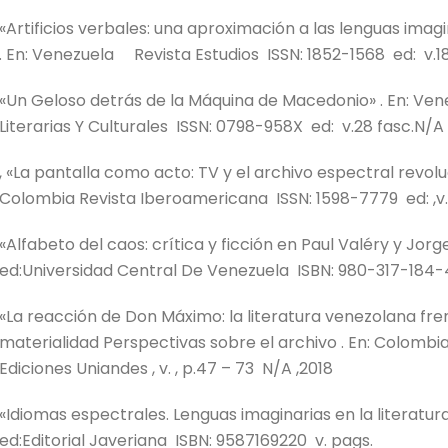
«Artificios verbales: una aproximación a las lenguas imagin
. En: Venezuela Revista Estudios ISSN: 1852-1568 ed: v.18 
«Un Geloso detrás de la Máquina de Macedonio» . En: Ven
Literarias Y Culturales ISSN: 0798-958X ed: v.28 fasc.N/A 
, «La pantalla como acto: TV y el archivo espectral revolu
Colombia Revista Iberoamericana ISSN: 1598-7779 ed: ,v.2
«Alfabeto del caos: crítica y ficción en Paul Valéry y Jorg
ed:Universidad Central De Venezuela ISBN: 980-317-184-4
«La reacción de Don Máximo: la literatura venezolana fre
materialidad Perspectivas sobre el archivo . En: Colom
Ediciones Uniandes , v. , p.47 – 73 N/A ,2018
«Idiomas espectrales. Lenguas imaginarias en la literatu
ed:Editorial Javeriana ISBN: 9587169220 v. pags.