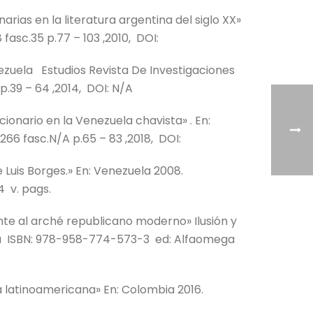
arias en la literatura argentina del siglo XX»
fasc.35 p.77 – 103 ,2010, DOI:
ezuela Estudios Revista De Investigaciones
p.39 – 64 ,2014, DOI: N/A
cionario en la Venezuela chavista» . En:
66 fasc.N/A p.65 – 83 ,2018, DOI:
e Luis Borges.» En: Venezuela 2008.
 v. pags.
nte al arché republicano moderno» Ilusión y
bia ISBN: 978-958-774-573-3 ed: Alfaomega
ra latinoamericana» En: Colombia 2016.