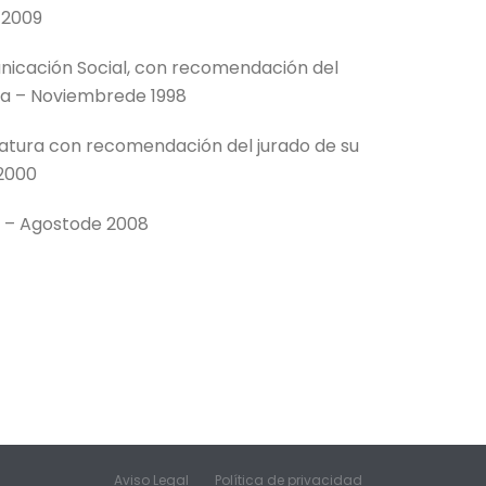
 2009
unicación Social, con recomendación del
ela – Noviembrede 1998
eratura con recomendación del jurado de su
 2000
y – Agostode 2008
Aviso Legal
Política de privacidad