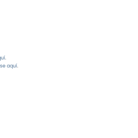
quí
.
se aquí
.