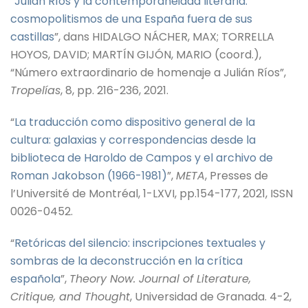
“
Julián Ríos y la contemporaneidad literaria:
cosmopolitismos de una España fuera de sus
castillas
”, dans HIDALGO NÁCHER, MAX; TORRELLA
HOYOS, DAVID; MARTÍN GIJÓN, MARIO (coord.),
“Número extraordinario de homenaje a Julián Ríos”,
Tropelías
, 8, pp. 216-236, 2021.
“
La traducción como dispositivo general de la
cultura: galaxias y correspondencias desde la
biblioteca de Haroldo de Campos y el archivo de
Roman Jakobson (1966-1981)
”,
META
, Presses de
l’Université de Montréal, 1-LXVI, pp.154-177, 2021, ISSN
0026-0452.
“
Retóricas del silencio: inscripciones textuales y
sombras de la deconstrucción en la crítica
española
”,
Theory Now.
Journal of Literature,
Critique, and Thought
, Universidad de Granada. 4-2,