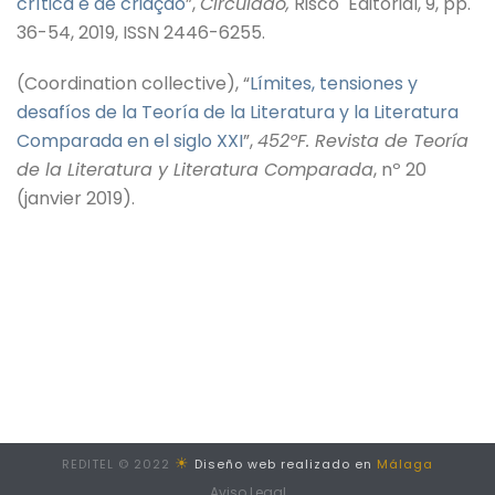
crítica e de criação
”,
Circuladô,
Risco Editorial, 9, pp.
36-54, 2019, ISSN 2446-6255.
(Coordination collective), “
Límites, tensiones y
desafíos de la Teoría de la Literatura y la Literatura
Comparada en el siglo XXI
”,
452ºF. Revista de Teoría
de la Literatura y Literatura Comparada
, nº 20
(janvier 2019).
☀
REDITEL © 2022
Diseño web realizado en
Málaga
Aviso Legal